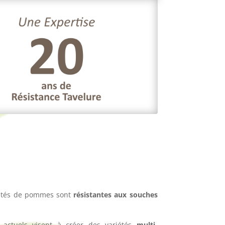
iétés de pommes sont
résistantes aux souches
s actuels visent à créer des variétés
multi-