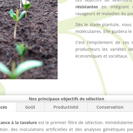
résistantes
en intégrant d
ravageurs et maladies du p
Dès le stade plantule, nous 
moléculaires. Elle guidera l
C’est l’empilement de ces
producteurs les variétés 
économiques et sociétaux.
Nos principaux objectifs de sélection
nces
Goût
Productivité
Conservation
tance à la tavelure
est le premier filtre de sélection. Immédiatem
ion, des inoculations artificielles et des analyses génétiques p